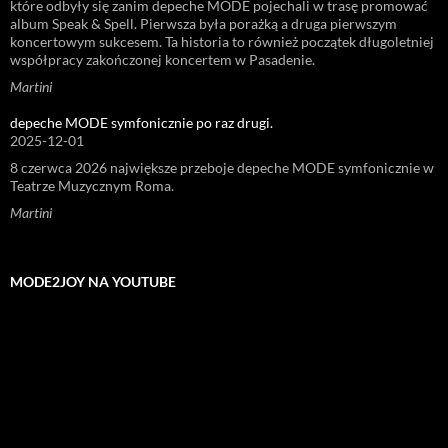
które odbyły się zanim depeche MODE pojechali w trasę promować
album Speak & Spell. Pierwsza była porażką a druga pierwszym
koncertowym sukcesem. Ta historia to również początek długoletniej
współpracy zakończonej koncertem w Pasadenie.
Martini
depeche MODE symfonicznie po raz drugi.
2025-12-01
8 czerwca 2026 największe przeboje depeche MODE symfonicznie w
Teatrze Muzycznym Roma.
Martini
MODE2JOY NA YOUTUBE
Odtwarzacz
video