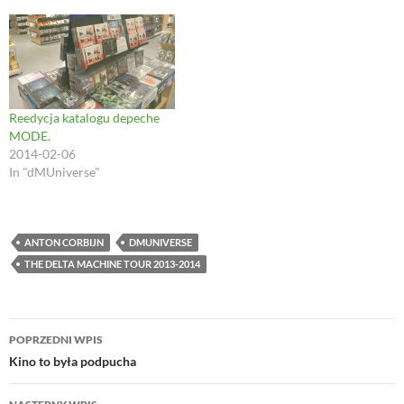
n
d
i
o
d
o
n
w
o
w
d
)
w
)
o
)
w
)
Reedycja katalogu depeche
MODE.
2014-02-06
In "dMUniverse"
ANTON CORBIJN
DMUNIVERSE
THE DELTA MACHINE TOUR 2013-2014
Nawigacja
POPRZEDNI WPIS
wpisu
Kino to była podpucha