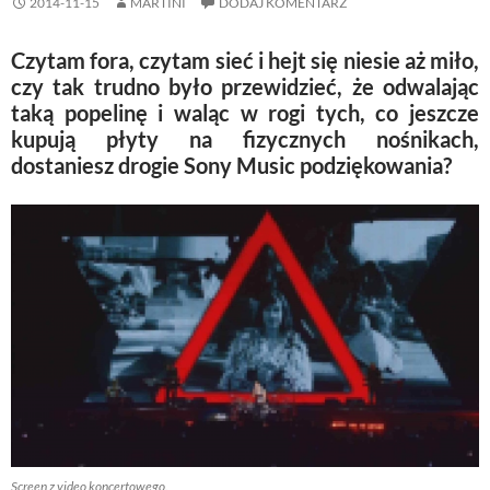
2014-11-15
MARTINI
DODAJ KOMENTARZ
Czytam fora, czytam sieć i hejt się niesie aż miło,
czy tak trudno było przewidzieć, że odwalając
taką popelinę i waląc w rogi tych, co jeszcze
kupują płyty na fizycznych nośnikach,
dostaniesz drogie Sony Music podziękowania?
Screen z video koncertowego.