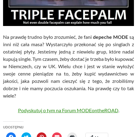
Na prawdę trudno było zrozumieć, że fani
depeche MODE
są
inni niż cała masa? Wystarczyło przekonać się po singlach z
ostatniej płyty. Jesteśmy jedną z niewielu grup, które nadal
kupują single. Tym czasem, żeby dostać je trzeba było kupować
w Niemczech, czy w UK. Wielu chce i jest w stanie wyłożyć
swoje cenne pieniądze na to, żeby kupić wydawnictwo w
jakości, jaka pozwoli nam cieszyć się z tego, że zrobiliśmy
dobrze i nie mamy poczucia oszukania. Na prawdę czy to tak
wiele?
Podyskutuj o tym na Forum MODEontheROAD
.
UDOSTĘPNIJ
C
C
C
C
C