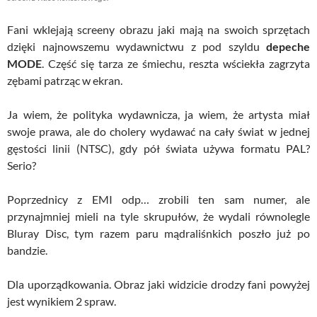
Fani wklejają screeny obrazu jaki mają na swoich sprzętach
dzięki najnowszemu wydawnictwu z pod szyldu
depeche
MODE
. Część się tarza ze śmiechu, reszta wściekła zagrzyta
zębami patrząc w ekran.
Ja wiem, że polityka wydawnicza, ja wiem, że artysta miał
swoje prawa, ale do cholery wydawać na cały świat w jednej
gęstości linii (NTSC), gdy pół świata używa formatu PAL?
Serio?
Poprzednicy z EMI odp… zrobili ten sam numer, ale
przynajmniej mieli na tyle skrupułów, że wydali równolegle
Bluray Disc, tym razem paru mądraliśnkich poszło już po
bandzie.
Dla uporządkowania. Obraz jaki widzicie drodzy fani powyżej
jest wynikiem 2 spraw.