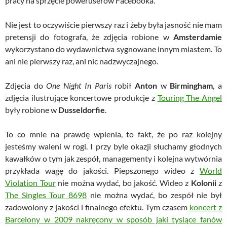
pracy na sprzęcie poweruserów Facebooka.
Nie jest to oczywiście pierwszy raz i żeby była jasność nie mam
pretensji do fotografa, że zdjęcia robione w
Amsterdamie
wykorzystano do wydawnictwa sygnowane innym miastem. To
ani nie pierwszy raz, ani nic nadzwyczajnego.
Zdjęcia do
One Night In Paris
robił
Anton
w
Birmingham
, a
zdjęcia ilustrujące koncertowe produkcje z
Touring The Angel
były robione w
Dusseldorfie
.
To co mnie na prawdę wpienia, to fakt, że po raz kolejny
jesteśmy waleni w rogi. I przy byle okazji słuchamy głodnych
kawałków o tym jak zespół, managementy i kolejna wytwórnia
przykłada wagę do jakości. Piepszonego wideo z
World
Violation Tour
nie można wydać, bo jakość. Wideo z
Kolonii
z
The Singles Tour 8698
nie można wydać, bo zespół nie był
zadowolony z jakości i finalnego efektu. Tym czasem
koncert z
Barcelony w 2009 nakręcony w sposób jaki tysiące fanów