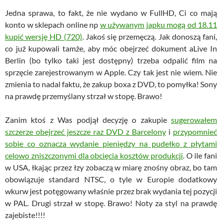
Jedna sprawa, to fakt, że nie wydano w FullHD, Ci co mają
konto w sklepach online np
w używanym japku mogą od 18.11
kupić wersję HD (720)
. Jakoś się przemęczą. Jak donoszą fani,
co już kupowali tamże, aby móc obejrzeć dokument aLive In
Berlin (bo tylko taki jest dostępny) trzeba odpalić film na
sprzęcie zarejestrowanym w Apple. Czy tak jest nie wiem. Nie
zmienia to nadal faktu, że zakup boxa z DVD, to pomyłka! Sony
na prawdę przemyślany strzał w stopę. Brawo!
Zanim ktoś z Was podjął decyzję o zakupie
sugerowałem
szczerze obejrzeć jeszcze raz DVD z Barcelony
i
przypomnieć
sobie co oznacza wydanie pieniędzy na pudełko z płytami
celowo zniszczonymi dla obcięcia kosztów produkcji
. O ile fani
w USA, łkając przez łzy zobaczą w miarę znośny obraz, bo tam
obowiązuje standard NTSC, o tyle w Europie dodatkowy
wkurw jest potęgowany właśnie przez brak wydania tej pozycji
w PAL. Drugi strzał w stopę. Brawo! Noty za styl na prawdę
zajebiste!!!!