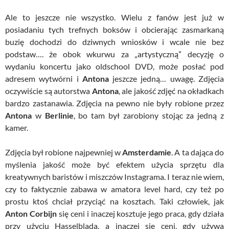
Ale to jeszcze nie wszystko. Wielu z fanów jest już w
posiadaniu tych trefnych boksów i obcierając zasmarkaną
buzię dochodzi do dziwnych wniosków i wcale nie bez
podstaw…. że obok wkurwu za „artystyczną” decyzję o
wydaniu koncertu jako oldschool DVD, może posłać pod
adresem wytwórni i
Antona
jeszcze jedną… uwagę. Zdjęcia
oczywiście są autorstwa
Antona
, ale jakość zdjęć na okładkach
bardzo zastanawia. Zdjęcia na pewno nie były robione przez
Antona
w
Berlinie
, bo tam był zarobiony stojąc za jedną z
kamer.
Zdjęcia był robione najpewniej w
Amsterdamie
. A ta dająca do
myślenia jakość może być efektem użycia sprzętu dla
kreatywnych baristów i miszczów Instagrama. I teraz nie wiem,
czy to faktycznie zabawa w amatora level hard, czy też po
prostu ktoś chciał przyciąć na kosztach. Taki człowiek, jak
Anton Corbijn
się ceni i inaczej kosztuje jego praca, gdy działa
przy użyciu Hasselblada, a inaczej się ceni, gdy używa