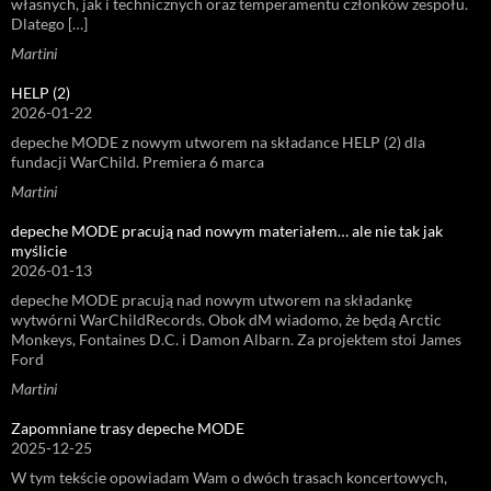
własnych, jak i technicznych oraz temperamentu członków zespołu.
Dlatego […]
Martini
HELP (2)
2026-01-22
depeche MODE z nowym utworem na składance HELP (2) dla
fundacji WarChild. Premiera 6 marca
Martini
depeche MODE pracują nad nowym materiałem… ale nie tak jak
myślicie
2026-01-13
depeche MODE pracują nad nowym utworem na składankę
wytwórni WarChildRecords. Obok dM wiadomo, że będą Arctic
Monkeys, Fontaines D.C. i Damon Albarn. Za projektem stoi James
Ford
Martini
Zapomniane trasy depeche MODE
2025-12-25
W tym tekście opowiadam Wam o dwóch trasach koncertowych,