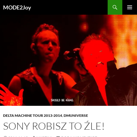
Przejdź
Szukaj
MODE2Joy
do
MENU
treści
GŁÓWN
DELTA MACHINE TOUR 2013-2014
,
DMUNIVERSE
SONY ROBISZ TO ŹLE!