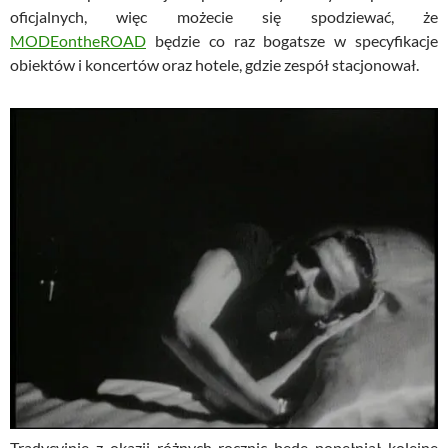
oficjalnych, więc możecie się spodziewać, że
MODEontheROAD
będzie co raz bogatsze w specyfikacje
obiektów i koncertów oraz hotele, gdzie zespół stacjonował.
Tradycyjnie z okazji różnych rocznic będę popełniał kolejne