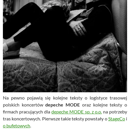
Na pewno pojawią się kolejne teksty o logistyce trasowej
polskich koncertów
depeche MODE
oraz kolejne teksty o
firmach pracujących dla
depeche MODE sp. z o.o.
na potrzeby
tras koncertowych. Pierwsze takie teksty powstały o
StageCo
i
o bufetowych
.