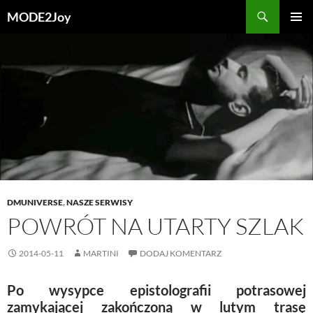
Przejdź
Szukaj
MODE2Joy
do
MENU
treści
GŁÓWN
DMUNIVERSE
,
NASZE SERWISY
POWRÓT NA UTARTY SZLAK
2014-05-11
MARTINI
DODAJ KOMENTARZ
Po wysypce epistolografii potrasowej
zamykającej zakończoną w lutym trasę