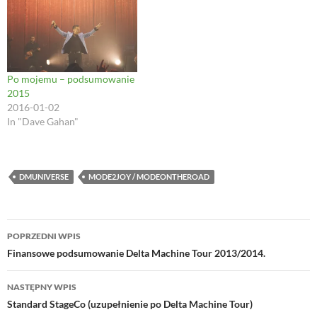
o
w
d
)
w
)
o
)
w
)
Po mojemu – podsumowanie
2015
2016-01-02
In "Dave Gahan"
DMUNIVERSE
MODE2JOY / MODEONTHEROAD
Nawigacja
POPRZEDNI WPIS
wpisu
Finansowe podsumowanie Delta Machine Tour 2013/2014.
NASTĘPNY WPIS
Standard StageCo (uzupełnienie po Delta Machine Tour)