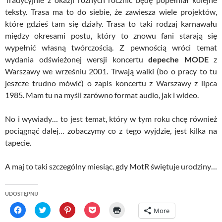
teksty. Trasa ma to do siebie, że zawiesza wiele projektów,
które gdzieś tam się działy. Trasa to taki rodzaj karnawału
między okresami postu, który to znowu fani starają się
wypełnić własną twórczością. Z pewnością wróci temat
wydania odświeżonej wersji koncertu
depeche MODE
z
Warszawy we wrześniu 2001. Trwają walki (bo o pracy to tu
jeszcze trudno mówić) o zapis koncertu z Warszawy z lipca
1985. Mam tu na myśli zarówno format audio, jak i wideo.
No i wywiady… to jest temat, który w tym roku chcę również
pociągnąć dalej… zobaczymy co z tego wyjdzie, jest kilka na
tapecie.
A maj to taki szczególny miesiąc, gdy MotR świętuje urodziny…
UDOSTĘPNIJ
C
C
C
C
C
More
l
l
l
l
l
i
i
i
i
i