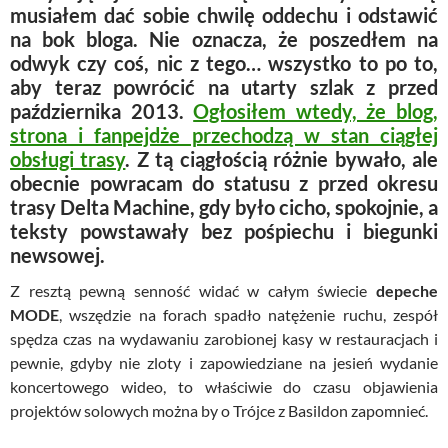
musiałem dać sobie chwilę oddechu i odstawić
na bok bloga. Nie oznacza, że poszedłem na
odwyk czy coś, nic z tego… wszystko to po to,
aby teraz powrócić na utarty szlak z przed
października 2013.
Ogłosiłem wtedy, że blog,
strona i fanpejdże przechodzą w stan ciągłej
obsługi trasy
. Z tą ciągłością różnie bywało, ale
obecnie powracam do statusu z przed okresu
trasy Delta Machine, gdy było cicho, spokojnie, a
teksty powstawały bez pośpiechu i biegunki
newsowej.
Z resztą pewną senność widać w całym świecie
depeche
MODE
, wszędzie na forach spadło natężenie ruchu, zespół
spędza czas na wydawaniu zarobionej kasy w restauracjach i
pewnie, gdyby nie zloty i zapowiedziane na jesień wydanie
koncertowego wideo, to właściwie do czasu objawienia
projektów solowych można by o Trójce z Basildon zapomnieć.