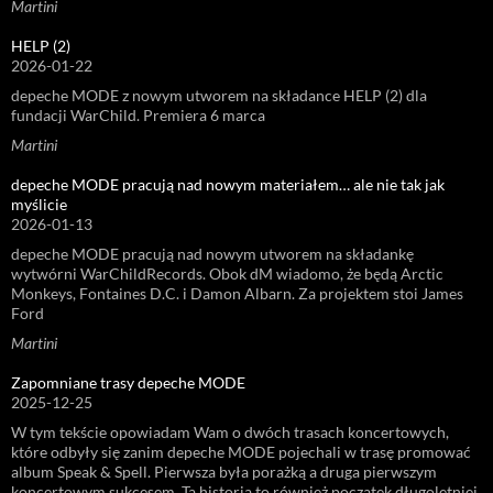
Martini
HELP (2)
2026-01-22
depeche MODE z nowym utworem na składance HELP (2) dla
fundacji WarChild. Premiera 6 marca
Martini
depeche MODE pracują nad nowym materiałem… ale nie tak jak
myślicie
2026-01-13
depeche MODE pracują nad nowym utworem na składankę
wytwórni WarChildRecords. Obok dM wiadomo, że będą Arctic
Monkeys, Fontaines D.C. i Damon Albarn. Za projektem stoi James
Ford
Martini
Zapomniane trasy depeche MODE
2025-12-25
W tym tekście opowiadam Wam o dwóch trasach koncertowych,
które odbyły się zanim depeche MODE pojechali w trasę promować
album Speak & Spell. Pierwsza była porażką a druga pierwszym
koncertowym sukcesem. Ta historia to również początek długoletniej