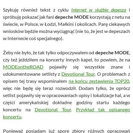
Szykuję również tekst z cyklu
Internet w służbie depesza
i
spróbuję pokazać jak fani
depeche MODE
korzystają z netu na
świecie, w Polsce, w Łodzi, Małkini i okolicach. Parę ciekawych
wniosków będzie można wyciągnąć (nie to, że jest w depeszach
w Internecie coś specjalnego).
Żeby nie było, że tak tylko odpoczywałem od
depeche MODE
,
czy też jeździłem na koncerty innych kapel, to powiem, że na
MODEontheROAD
pojawiły się wszystkie znane i
udokumentowane setlisty z
Devotional Tour
. O problemach z
opisem tej trasy wspominałem
na końcu zestawienia TOP20
,
więc nie będę się teraz rozwodził. Dodam tylko, że oprócz
setlist pojawiły się w opracowaniach opisy i lokalizacje hal, a w
części amerykańskiej dokładne godziny startu każdego
koncertu na
Devotional Tour
.
Przykład tak opisanego
koncertu
.
Ponieważ posiadam już spore zbiory różnych opracowań