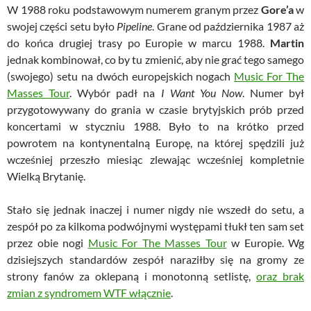
W 1988 roku podstawowym numerem granym przez
Gore’a
w
swojej części setu było
Pipeline
. Grane od października 1987 aż
do końca drugiej trasy po Europie w marcu 1988.
Martin
jednak kombinował, co by tu zmienić, aby nie grać tego samego
(swojego) setu na dwóch europejskich nogach
Music For The
Masses Tour
. Wybór padł na
I Want You Now
. Numer był
przygotowywany do grania w czasie brytyjskich prób przed
koncertami w styczniu 1988. Było to na krótko przed
powrotem na kontynentalną Europę, na której spędzili już
wcześniej przeszło miesiąc zlewając wcześniej kompletnie
Wielką Brytanię.
Stało się jednak inaczej i numer nigdy nie wszedł do setu, a
zespół po za kilkoma podwójnymi występami tłukł ten sam set
przez obie nogi
Music For The Masses Tour
w Europie. Wg
dzisiejszych standardów zespół naraziłby się na gromy ze
strony fanów za oklepaną i monotonną setlistę,
oraz brak
zmian z syndromem WTF włącznie
.