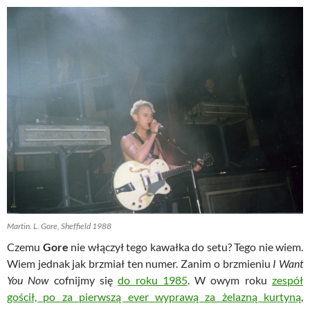
Martin. L. Gore, Sheffield 1988
Czemu
Gore
nie włączył tego kawałka do setu? Tego nie wiem.
Wiem jednak jak brzmiał ten numer. Zanim o brzmieniu
I Want
You Now
cofnijmy się
do roku 1985
. W owym roku
zespół
gościł, po za pierwszą ever wyprawą za żelazną kurtyną
,