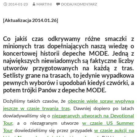
2014-01-23
MARTINI
DODAJ KOMENTARZ
[Aktualizacja 2014.01.26]
Co jakiś czas odkrywamy różne smaczki z
minionych tras dopełniających naszą wiedzę o
koncertowej historii
depeche MODE
. Jedną z
największych niewiadomych są faktyczne liczby
utworów przygotowanych na każdą z tras.
Setlisty grane na trasach, to jedynie wypadkowa
pewnych wyborów i upodobań kiedyś czwórki, a
potem trójki Panów z
depeche MODE
.
Dożyliśmy takich czasów, że
obecnie wiele spraw wypływa
jeszcze w czasie trwania tras
. Dawniej dopiero po latach
dowiadywaliśmy się o
niezagranych utworach na Devotional
Tour
, a o niezagranym utworze
w czasie US Summer
Tour
dowiedzieliśmy się przez przypadek
w czasie aukcji na