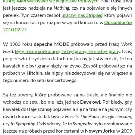
której
Alan
wyzbywał się klejnotów rodowych
. Póki trasa trwa
jest jeszcze nadzieja na
Nothing
, czy na pojawienie się innych
perełek. Tym czasem zespół
uraczył nas
Stripped
, który pojawił
się na koncertach po raz pierwszy od koncertu w
Dusseldorfie
2010.02.27
.
W 1983 roku
depeche MODE
próbowało przed trasą
Work
Hard
.
Były różne spekulacje, że był grany, że nie był grany
. Dziś,
po przeszło trzydziestu latach można by już stwierdzić, że ten
kawałek nie był grany nigdy na żywo. Zespół próbował go na
próbach w
Hitchin
, ale nigdy nie zdecydował się na włączenie
tego numeru do setu koncertowego.
Są też utwory, które próbowane są na trasie, ale finalnie nie
wchodzą do setu, bo nie leżą jednak
Dave’owi
. Pół biedy, gdy
kawałek dostaje szansę pojawienia się na trasie na jednym, czy
dwóch koncertach. Tak było z
Here Is The House
,
Fragile Tension
,
czy
In Sympathy
. Dziś wiemy, że
In Sympathy
było reanimowane
jeszcze na próbach przed koncertami w
Nowym Jorku
w 2009