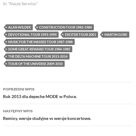
In "Nasze Serwisy"
ALAN WILDER
CONSTRUCTION TOUR 1983-1984
DEVOTIONAL TOUR 1993-1994
EXCITER TOUR 2001
MARTIN GORE
MUSIC FOR THE MASSES TOUR 1987-1988
SOME GREAT REWARD TOUR 1984-1985
THE DELTA MACHINE TOUR 2013-2014
TOUR OF THE UNIVERSE 2009-2010
Nawigacja
POPRZEDNI WPIS
wpisu
Rok 2013 dla depeche MODE w Polsce.
NASTĘPNY WPIS
Remixy, wersje studyjne vs wersje koncertowe.