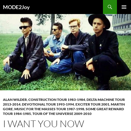
Przejdź
Szukaj
MODE2Joy
do
MENU
treści
GŁÓWN
ALAN WILDER
,
CONSTRUCTION TOUR 1983-1984
,
DELTA MACHINE TOUR
2013-2014
,
DEVOTIONAL TOUR 1993-1994
,
EXCITER TOUR 2001
,
MARTIN
GORE
,
MUSIC FOR THE MASSES TOUR 1987-1998
,
SOME GREAT REWARD
TOUR 1984-1985
,
TOUR OF THE UNIVERSE 2009-2010
I WANT YOU NOW