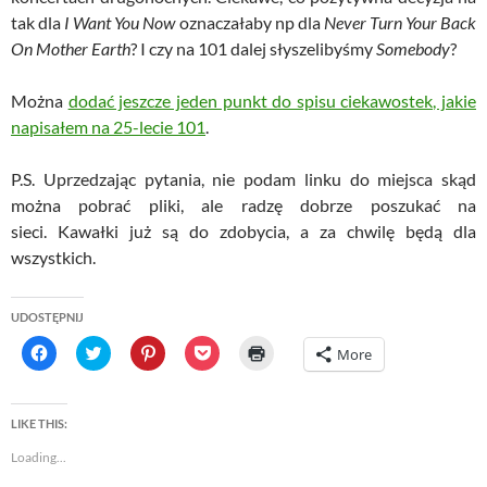
tak dla
I Want You Now
oznaczałaby np dla
Never Turn Your Back
On Mother Earth
? I czy na 101 dalej słyszelibyśmy
Somebody
?
Można
dodać jeszcze jeden punkt do spisu ciekawostek, jakie
napisałem na 25-lecie 101
.
P.S. Uprzedzając pytania, nie podam linku do miejsca skąd
można pobrać pliki, ale radzę dobrze poszukać na
sieci. Kawałki już są do zdobycia, a za chwilę będą dla
wszystkich.
UDOSTĘPNIJ
C
C
C
C
C
More
l
l
l
l
l
i
i
i
i
i
c
c
c
c
c
k
k
k
k
k
t
t
t
t
t
LIKE THIS:
o
o
o
o
o
s
s
s
s
p
Loading...
h
h
h
h
r
a
a
a
a
i