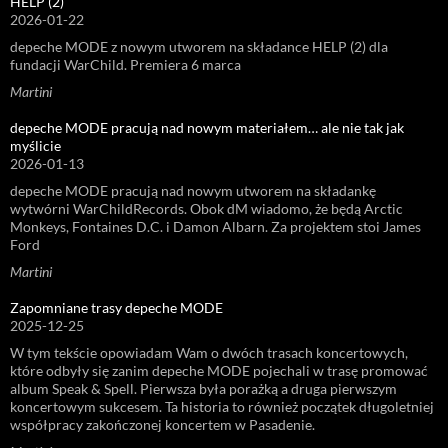
HELP (2)
2026-01-22
depeche MODE z nowym utworem na składance HELP (2) dla
fundacji WarChild. Premiera 6 marca
Martini
depeche MODE pracują nad nowym materiałem… ale nie tak jak
myślicie
2026-01-13
depeche MODE pracują nad nowym utworem na składankę
wytwórni WarChildRecords. Obok dM wiadomo, że będą Arctic
Monkeys, Fontaines D.C. i Damon Albarn. Za projektem stoi James
Ford
Martini
Zapomniane trasy depeche MODE
2025-12-25
W tym tekście opowiadam Wam o dwóch trasach koncertowych,
które odbyły się zanim depeche MODE pojechali w trasę promować
album Speak & Spell. Pierwsza była porażką a druga pierwszym
koncertowym sukcesem. Ta historia to również początek długoletniej
współpracy zakończonej koncertem w Pasadenie.