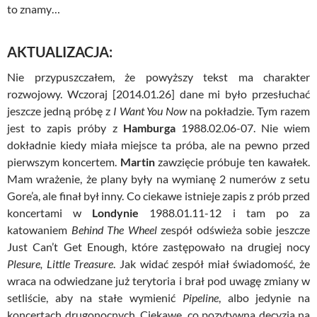
to znamy…
AKTUALIZACJA:
Nie przypuszczałem, że powyższy tekst ma charakter
rozwojowy. Wczoraj [2014.01.26] dane mi było przesłuchać
jeszcze jedną próbę z
I Want You Now
na pokładzie. Tym razem
jest to zapis próby z
Hamburga
1988.02.06-07. Nie wiem
dokładnie kiedy miała miejsce ta próba, ale na pewno przed
pierwszym koncertem.
Martin
zawzięcie próbuje ten kawałek.
Mam wrażenie, że plany były na wymianę 2 numerów z setu
Gore’a, ale finał był inny. Co ciekawe istnieje zapis z prób przed
koncertami w
Londynie
1988.01.11-12 i tam po za
katowaniem
Behind The Wheel
zespół odświeża sobie jeszcze
Just Can’t Get Enough, które zastępowało na drugiej nocy
Plesure, Little Treasure
. Jak widać zespół miał świadomość, że
wraca na odwiedzane już terytoria i brał pod uwagę zmiany w
setliście, aby na stałe wymienić
Pipeline
, albo jedynie na
koncertach drugonocnych. Ciekawe, co pozytywna decyzja na