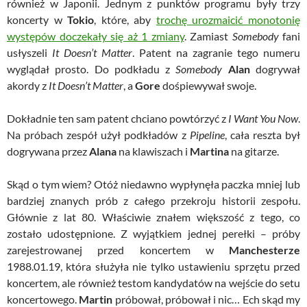
również w Japonii. Jednym z punktów programu były trzy
koncerty w
Tokio
, które, aby
trochę urozmaicić monotonię
występów doczekały się aż 1 zmiany
. Zamiast
Somebody
fani
usłyszeli
It Doesn’t Matter
. Patent na zagranie tego numeru
wyglądał prosto. Do podkładu z
Somebody
Alan
dogrywał
akordy z
It Doesn’t Matter
, a
Gore
dośpiewywał swoje.
Dokładnie ten sam patent chciano powtórzyć z
I Want You Now
.
Na próbach zespół użył podkładów z
Pipeline
, cała reszta był
dogrywana przez
Alana
na klawiszach i
Martina
na gitarze.
Skąd o tym wiem? Otóż niedawno wypłynęła paczka mniej lub
bardziej znanych prób z całego przekroju historii zespołu.
Głównie z lat 80. Właściwie znałem większość z tego, co
zostało udostępnione. Z wyjątkiem jednej perełki – próby
zarejestrowanej przed koncertem w
Manchesterze
1988.01.19, która służyła nie tylko ustawieniu sprzętu przed
koncertem, ale również testom kandydatów na wejście do setu
koncertowego.
Martin
próbował, próbował i nic… Ech skąd my