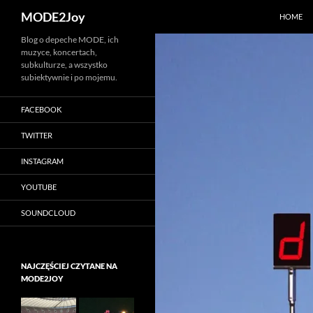
Szukaj
MODE2Joy
HOME
Przejdź
Blog o depeche MODE, ich
muzyce, koncertach,
do
subkulturze, a wszystko
treści
subiektywnie i po mojemu.
FACEBOOK
TWITTER
INSTAGRAM
YOUTUBE
SOUNDCLOUD
NAJCZĘŚCIEJ CZYTANE NA
MODE2JOY