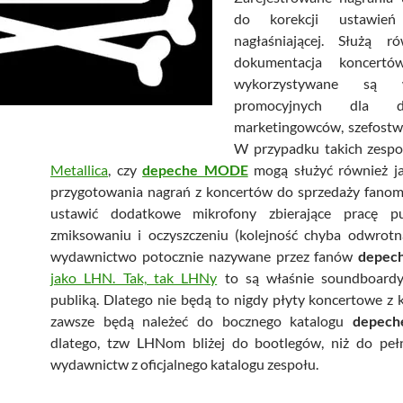
do korekcji ustawień
nagłaśniającej. Służą r
dokumentacja koncertó
wykorzystywane są 
promocyjnych dla dzi
marketingowców, szefostw
W przypadku takich zesp
Metallica
, czy
depeche MODE
mogą służyć również j
przygotowania nagrań z koncertów do sprzedaży fanom
ustawić dodatkowe mikrofony zbierające pracę pu
zmiksowaniu i oczyszczeniu (kolejność chyba odwrotn
wydawnictwo potocznie nazywane przez fanów
depec
jako LHN. Tak, tak LHNy
to są właśnie soundboardy
publiką. Dlatego nie będą to nigdy płyty koncertowe z kr
zawsze będą należeć do bocznego katalogu
depec
dlatego, tzw LHNom bliżej do bootlegów, niż do pe
wydawnictw z oficjalnego katalogu zespołu.