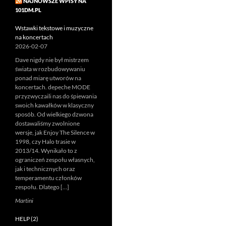
NAJNOWSZE WPISY NA
101DM.PL
Wstawki tekstowe i muzyczne
na koncertach
2026-02-07
Dave nigdy nie był mistrzem
świata w rozbudowywaniu
ponad miarę utworów na
koncertach. depeche MODE
przyzwyczaili nas do śpiewania
swoich kawałków w klasyczny
sposób. Od wielkiego dzwona
dostawaliśmy zwolnione
wersje, jak Enjoy The Silence w
1998, czy Halo trasie w
2013/14. Wynikało to z
ograniczeń zespołu własnych,
jak i technicznych oraz
temperamentu członków
zespołu. Dlatego […]
Martini
HELP (2)