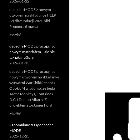
2026-01-22
depeche MODE z nowym
utworem na składance HELP
(2) dla fundacji WarChild.
Premiera 6 marca
Martini
depeche MODE pracują nad
nowym materiałem… ale nie
tak jak myślicie
2026-01-13
depeche MODE pracują nad
nowym utworem na składankę
wytwórni WarChildRecords.
Obok dM wiadomo, że będą
Arctic Monkeys, Fontaines
D.C. i Damon Albarn. Za
projektem stoi James Ford
Martini
Zapomniane trasy depeche
MODE
2025-12-25