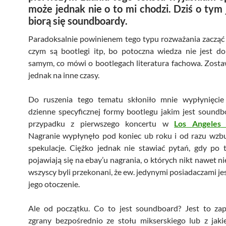
może jednak nie o to mi chodzi. Dziś o tym 
biorą się soundboardy.
Paradoksalnie powinienem tego typu rozważania zacząć
czym są bootlegi itp, bo potoczna wiedza nie jest d
samym, co mówi o bootlegach literatura fachowa. Zosta
jednak na inne czasy.
Do ruszenia tego tematu skłoniło mnie wypłynięcie
dzienne specyficznej formy bootlegu jakim jest sound
przypadku z pierwszego koncertu w
Los Angeles
1
Nagranie wypłynęło pod koniec ub roku i od razu wzbu
spekulacje. Ciężko jednak nie stawiać pytań, gdy po 
pojawiają się na ebay’u nagrania, o których nikt nawet ni
wszyscy byli przekonani, że ew. jedynymi posiadaczami jes
jego otoczenie.
Ale od początku. Co to jest soundboard? Jest to zap
zgrany bezpośrednio ze stołu mikserskiego lub z jaki