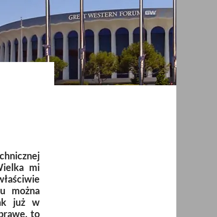
chnicznej
ielka mi
właściwie
su można
ak już w
prawę, to