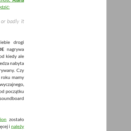
dzić:
or badly it
iebie drogi
DE
nagrywa
od kiedy ale
iedza nabyta
rywany. Czy
6 roku mamy
zwyczajnego,
od początku
 soundboard
ion
zostało
ęcej i
należy