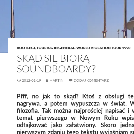
BOOTLEGI
,
TOURING IN GENERAL
,
WORLD VIOLATION TOUR 1990
SKĄD SIĘ BIORĄ
SOUNDBOARDY?
2012-01-19
MARTINI
DODAJ KOMENTARZ
Pfff, no jak to skąd? Ktoś z obsługi te
nagrywa, a potem wypuszcza w świat. W
filozofia. Tak można najprościej napisać i 
temat pierwszego w Nowym Roku wpi
odfajkować jako załatwiony. Skoro jedn
pierwszym zdaniu tego tekstu wyjaśniam s