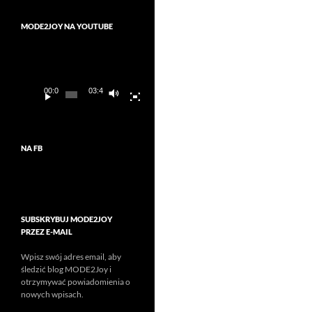
MODE2JOY NA YOUTUBE
Odtwarzacz
video
00:00
03:45
NA FB
SUBSKRYBUJ MODE2JOY
PRZEZ E-MAIL
Wpisz swój adres email, aby
śledzić blog MODE2Joy i
otrzymywać powiadomienia o
nowych wpisach.