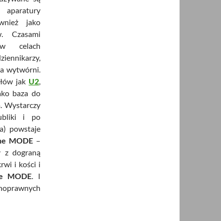
 aparatury
ównież jako
w. Czasami
w celach
ennikarzy,
a wytwórni.
ołów jak
U2
,
ako baza do
. Wystarczy
bliki i po
a) powstaje
he MODE
–
 z dograną
wi i kości i
he MODE
. I
łnoprawnych