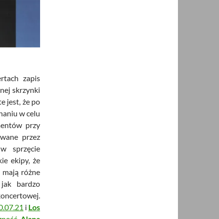
rtach zapis
rnej skrzynki
 jest, że po
haniu w celu
umentów przy
ywane przez
w sprzęcie
ie ekipy, że
y mają różne
 jak bardzo
oncertowej.
.07.21
i
Los
czność
Alana