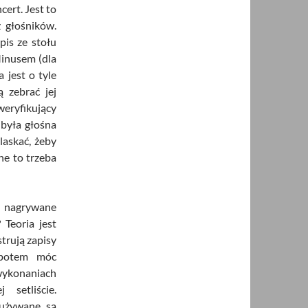
cert. Jest to
 głośników.
pis ze stołu
Minusem (dla
a jest o tyle
ą zebrać jej
eryfikujący
 była głośna
laskać, żeby
ne to trzeba
ą nagrywane
 Teoria jest
strują zapisy
 potem móc
ykonaniach
setliście.
 używane są