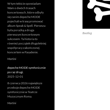
W tym tekście opowiadam
Wam o dwóch trasach
koncertowych, które odbyły
się zanim depeche MODE
pojechali w trasę promować
album Speak & Spell. Pierwsza
była porażką a druga
Bootleg
pierwszym koncertowym
sukcesem. Ta historia to
również początek długoletniej
współpracy zakończonej
koncertem w Pasadenie.
Martini
depeche MODE symfonicznie
po raz drugi.
2025-12-01
8 czerwca 2026 największe
przeboje depeche MODE
symfonicznie w Teatrze
Muzycznym Roma.
Martini