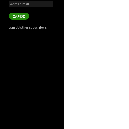
Adres
e-
mail
ZAPISZ
Join 33 other subscribers