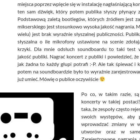
miejsca poprzez wpięcie się w instalację nagłaśniającą kon
ten sam dźwięk, który potem publika słyszy płynący z
Podstawową zaletą bootlegów, których źródłem jest za
mikserskiego jest stosunkowo wysoka jakość nagrania. 
wielu) jest brak wyraźnie słyszalnej publiczności. Publik
słyszalna o ile mikrofony ustawione na scenie zdołaj
krzyki. Dla mnie odsłuch soundboardu to taki test w
jakość publiki. Nagrać koncert z publiki i powiedzieć, że
jak żadna to każdy głupi potrafi :-P. Ale tak śpiewać i k
potem na soundboardzie było to wyraźnie zarejestrowa
już umieć. Mówię o publice oczywiście
Po co, w takim razie, s
koncerty w takiej postaci?
taka, że zespoły często reje
swoich występów, aby
wprowadzać zmiany w w
utworów oraz w samej 
Zarejestrowane nagrania