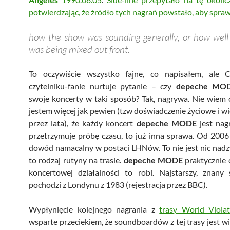
potwierdzając, że źródło tych nagrań powstało, aby spraw
how the show was sounding generally, or how well 
was being mixed out front.
To oczywiście wszystko fajne, co napisałem, ale C
czytelniku-fanie nurtuje pytanie – czy
depeche MO
swoje koncerty w taki sposób? Tak, nagrywa. Nie wiem 
jestem więcej jak pewien (tzw doświadczenie życiowe i w
przez lata), że każdy koncert
depeche MODE
jest nag
przetrzymuje próbę czasu, to już inna sprawa. Od 200
dowód namacalny w postaci LHNów. To nie jest nic nad
to rodzaj rutyny na trasie.
depeche MODE
praktycznie 
koncertowej działalności to robi. Najstarszy, znany
pochodzi z Londynu z 1983 (rejestracja przez BBC).
Wypłynięcie kolejnego nagrania z
trasy World Violat
wsparte przeciekiem, że soundboardów z tej trasy jest wi