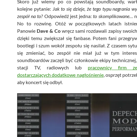
Skoro już wiemy po co powstają soundboardy, war
kolejne pytanie:
Jak to się dzieje, że tego typu nagrania 
zespół na to?
Odpowiedź jest jedna:
to skomplikowane…
n
No to rozwinę. Otóż w początkowych latach istnie
Panowie
Dave & Co
wręcz sami rozdawali zapisy swoic
dzięki temu zwiększał się fanbase. Potem fani przegryw
bootlegi i szum wokół zespołu się nasilał. Z czasem sytu
się zmieniać, bo zespół nie miał już w tym intere
soundboardów zaczęli być członkowie ekipy technicznej
stacji TV, radiowych lub
pracownicy firm ze
dostarczających dodatkowe nagłośnienie
, osprzęt potrz
aby koncert się odbył.