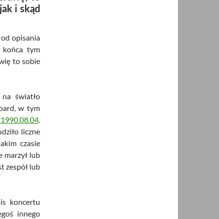
jak i skąd
 od opisania
o końca tym
wię to sobie
 na światło
board, w tym
990.08.04
.
dziło liczne
takim czasie
e marzył lub
t zespół lub
is koncertu
egoś innego