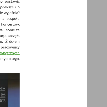
to postawić
wypływają? Co
ie wyjaśnia?
nia zespołu
h koncertów,
ali sobie te
acja zaczęła
su. Źródłem
, pracownicy
wnętrznych
ebny do tego,