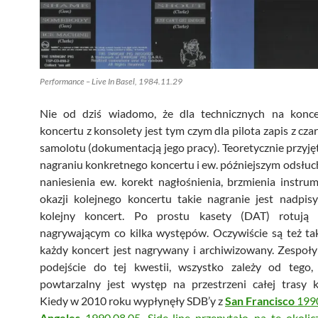
Performance – Live In Basel, 1984.11.29
Nie od dziś wiadomo, że dla technicznych na konce
koncertu z konsolety jest tym czym dla pilota zapis z cza
samolotu (dokumentacją jego pracy). Teoretycznie przyjęte
nagraniu konkretnego koncertu i ew. późniejszym odsłuc
naniesienia ew. korekt nagłośnienia, brzmienia instr
okazji kolejnego koncertu takie nagranie jest nadpis
kolejny koncert. Po prostu kasety (DAT) rotują 
nagrywającym co kilka występów. Oczywiście są też tak
każdy koncert jest nagrywany i archiwizowany. Zespoł
podejście do tej kwestii, wszystko zależy od tego,
powtarzalny jest występ na przestrzeni całej trasy k
Kiedy w 2010 roku wypłynęły SDB’y z
San Francisco
1990
Angeles
1990.08.05
.
Side-line przepytało na tę okoli