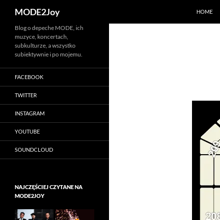
Szukaj
MODE2Joy
HOME
Przejdź
Blog o depeche MODE, ich
muzyce, koncertach,
do
subkulturze, a wszystko
treści
subiektywnie i po mojemu.
FACEBOOK
TWITTER
INSTAGRAM
YOUTUBE
SOUNDCLOUD
NAJCZĘŚCIEJ CZYTANE NA
MODE2JOY