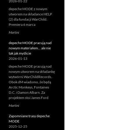
2026-01-22
depeche MODE z nowym
utworem na składance HELP
(2) dla fundacji WarChild.
Premiera 6 marca
Martini
depeche MODE pracują nad
nowym materiałem… ale nie
tak jak myślicie
2026-01-13
depeche MODE pracują nad
nowym utworem na składankę
wytwórni WarChildRecords.
Obok dM wiadomo, że będą
Arctic Monkeys, Fontaines
D.C. i Damon Albarn. Za
projektem stoi James Ford
Martini
Zapomniane trasy depeche
MODE
2025-12-25