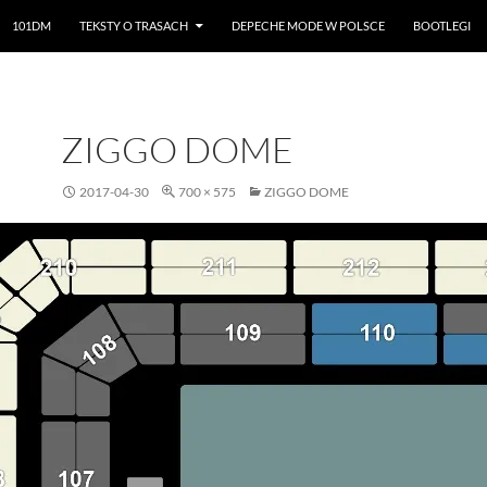
101DM
TEKSTY O TRASACH
DEPECHE MODE W POLSCE
BOOTLEGI
ZIGGO DOME
2017-04-30
700 × 575
ZIGGO DOME