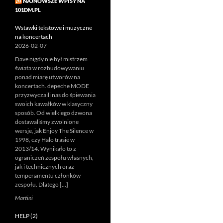
NAJNOWSZE WPISY NA
101DM.PL
Wstawki tekstowe i muzyczne
na koncertach
2026-02-07
Dave nigdy nie był mistrzem
świata w rozbudowywaniu
ponad miarę utworów na
koncertach. depeche MODE
przyzwyczaili nas do śpiewania
swoich kawałków w klasyczny
sposób. Od wielkiego dzwona
dostawaliśmy zwolnione
wersje, jak Enjoy The Silence w
1998, czy Halo trasie w
2013/14. Wynikało to z
ograniczeń zespołu własnych,
jak i technicznych oraz
temperamentu członków
zespołu. Dlatego […]
Martini
HELP (2)