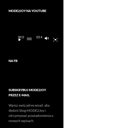
MODE2JOY NA YOUTUBE
Odtwarzacz
video
00:00
03:45
NA FB
SUBSKRYBUJ MODE2JOY
PRZEZ E-MAIL
Wpisz swój adres email, aby
śledzić blog MODE2Joy i
otrzymywać powiadomienia o
nowych wpisach.