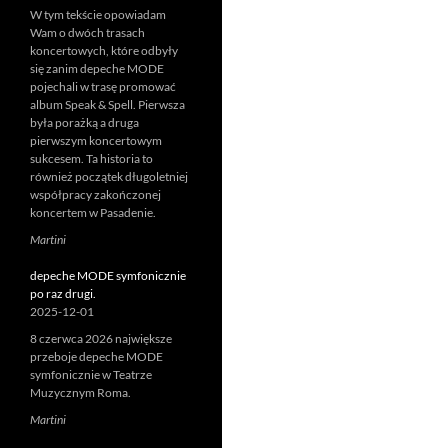
W tym tekście opowiadam
Wam o dwóch trasach
koncertowych, które odbyły
się zanim depeche MODE
pojechali w trasę promować
album Speak & Spell. Pierwsza
była porażką a druga
pierwszym koncertowym
sukcesem. Ta historia to
również początek długoletniej
współpracy zakończonej
koncertem w Pasadenie.
Martini
depeche MODE symfonicznie
po raz drugi.
2025-12-01
8 czerwca 2026 największe
przeboje depeche MODE
symfonicznie w Teatrze
Muzycznym Roma.
Martini