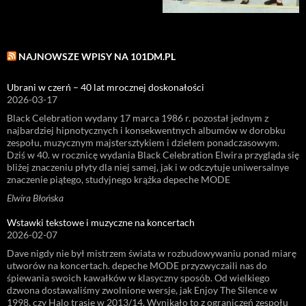
NAJNOWSZE WPISY NA 101DM.PL
Ubrani w czerń – 40 lat mrocznej doskonałości
2026-03-17
Black Celebration wydany 17 marca 1986 r. pozostał jednym z
najbardziej hipnotycznych i konsekwentnych albumów w dorobku
zespołu, muzycznym majstersztykiem i dziełem ponadczasowym.
Dziś w 40. w rocznicę wydania Black Celebration Elwira przygląda się
bliżej znaczeniu płyty dla niej samej, jak i w odczytuje uniwersalnye
znaczenie piątego, studyjnego krążka depeche MODE
Elwira Błońska
Wstawki tekstowe i muzyczne na koncertach
2026-02-07
Dave nigdy nie był mistrzem świata w rozbudowywaniu ponad miarę
utworów na koncertach. depeche MODE przyzwyczaili nas do
śpiewania swoich kawałków w klasyczny sposób. Od wielkiego
dzwona dostawaliśmy zwolnione wersje, jak Enjoy The Silence w
1998, czy Halo trasie w 2013/14. Wynikało to z ograniczeń zespołu