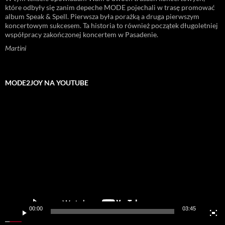
które odbyły się zanim depeche MODE pojechali w trasę promować
album Speak & Spell. Pierwsza była porażką a druga pierwszym
koncertowym sukcesem. Ta historia to również początek długoletniej
współpracy zakończonej koncertem w Pasadenie.
Martini
MODE2JOY NA YOUTUBE
Odtwarzacz
video
00:00
03:45