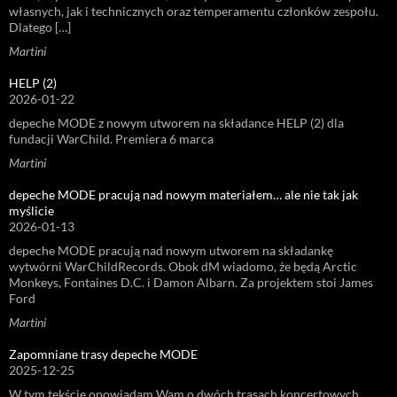
własnych, jak i technicznych oraz temperamentu członków zespołu.
Dlatego […]
Martini
HELP (2)
2026-01-22
depeche MODE z nowym utworem na składance HELP (2) dla
fundacji WarChild. Premiera 6 marca
Martini
depeche MODE pracują nad nowym materiałem… ale nie tak jak
myślicie
2026-01-13
depeche MODE pracują nad nowym utworem na składankę
wytwórni WarChildRecords. Obok dM wiadomo, że będą Arctic
Monkeys, Fontaines D.C. i Damon Albarn. Za projektem stoi James
Ford
Martini
Zapomniane trasy depeche MODE
2025-12-25
W tym tekście opowiadam Wam o dwóch trasach koncertowych,