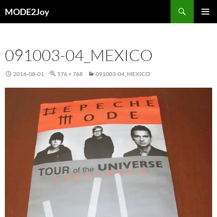
Przejdź
Szukaj
MODE2Joy
do
MENU
treści
GŁÓWN
091003-04_MEXICO
2016-08-01
576 × 768
091003-04_MEXICO